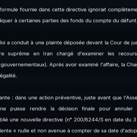
a formule fournie dans cette directive ignorait complètem
liquer à certaines parties des fonds du compte du défunt
loi a conduit à une plainte déposée devant la Cour de just
iaire suprême en Iran chargé d'examiner les recour
 gouvernementaux). Après avoir examiné l'affaire, la Cha
égalité.
ssante : dans une action préventive, juste avant que l'A
 ne puisse rendre la décision finale pour annuler of
publié une nouvelle directive (n° 200/8244/S en date du 
dente « nulle et non avenue à compter de sa date d'adopti