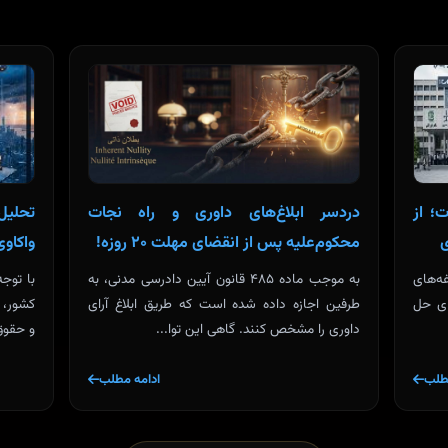
؛ از
دردسر ابلاغ‌های داوری و راه نجات
تحلیل
ی
محکوم‌علیه پس از انقضای مهلت ۲۰ روزه!
واکاو
‌های
به موجب ماده ۴۸۵ قانون آیین دادرسی مدنی، به
با توج
ای حل
طرفین اجازه داده شده است که طریق ابلاغ آرای
کشور، 
داوری را مشخص کنند. گاهی این توا...
و حقوق‌
طلب
ادامه مطلب